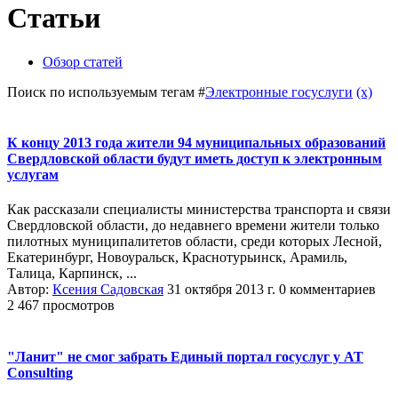
Статьи
Обзор статей
Поиск по используемым тегам #
Электронные госуслуги
(x)
К концу 2013 года жители 94 муниципальных образований
Свердловской области будут иметь доступ к электронным
услугам
Как рассказали специалисты министерства транспорта и связи
Свердловской области, до недавнего времени жители только
пилотных муниципалитетов области, среди которых Лесной,
Екатеринбург, Новоуральск, Краснотурьинск, Арамиль,
Талица, Карпинск, ...
Автор:
Ксения Садовская
31 октября 2013 г.
0 комментариев
2 467 просмотров
"Ланит" не смог забрать Единый портал госуслуг у AT
Consulting