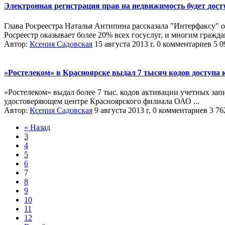
Электронная регистрация прав на недвижимость будет дост
Глава Росреестра Наталья Антипина рассказала "Интерфаксу" о
Росреестр оказывает более 20% всех госуслуг, и многим гражда
Автор:
Ксения Садовская
15 августа 2013 г.
0 комментариев
5 0
«Ростелеком» в Красноярске выдал 7 тысяч кодов доступа 
«Ростелеком» выдал более 7 тыс. кодов активации учетных за
удостоверяющем центре Красноярского филиала ОАО ...
Автор:
Ксения Садовская
9 августа 2013 г.
0 комментариев
3 76
« Назад
3
4
5
6
7
8
9
10
11
12