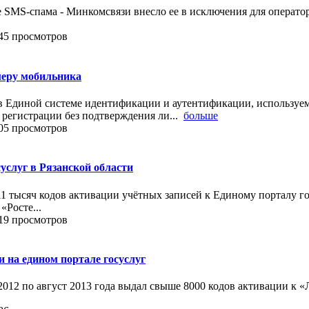
ке SMS-спама - Минкомсвязи внесло ее в исключения для операто
45 просмотров
омеру мобильника
Единой системе идентификации и аутентификации, используемой
 регистрации без подтверждения ли...
больше
05 просмотров
суслуг в Рязанской области
11 тысяч кодов активации учётных записей к Единому порталу г
Росте...
19 просмотров
 на едином портале госуслуг
012 по август 2013 года выдал свыше 8000 кодов активации к 