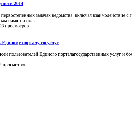
упна в 2014
 первостепенных задачах ведомства, включая взаимодействие с 
нам памятно по...
98 просмотров
к Единому порталу госуслуг
писей пользователей Единого порталагосударственных услуг и б
2 просмотров