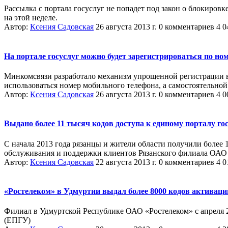
Рассылка с портала госуслуг не попадет под закон о блокиров
на этой неделе.
Автор:
Ксения Садовская
26 августа 2013 г.
0 комментариев
4 0
На портале госуслуг можно будет зарегистрироваться по н
Минкомсвязи разработало механизм упрощенной регистрации в 
использоваться номер мобильного телефона, а самостоятельной
Автор:
Ксения Садовская
26 августа 2013 г.
0 комментариев
4 0
Выдано более 11 тысяч кодов доступа к единому порталу го
С начала 2013 года рязанцы и жители области получили более 
обслуживания и поддержки клиентов Рязанского филиала ОАО «
Автор:
Ксения Садовская
22 августа 2013 г.
0 комментариев
4 0
«Ростелеком» в Удмуртии выдал более 8000 кодов активации
Филиал в Удмуртской Республике ОАО «Ростелеком» с апреля 2
(ЕПГУ)