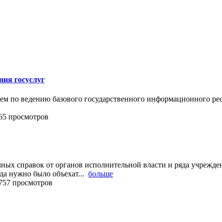
ния госуслуг
ем по ведению базового государственного информационного рес
65 просмотров
ых справок от органов исполнительной власти и ряда учрежден
да нужно было объехат...
больше
757 просмотров