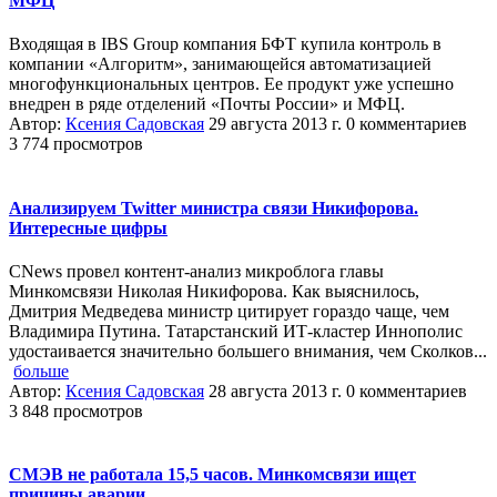
МФЦ
Входящая в IBS Group компания БФТ купила контроль в
компании «Алгоритм», занимающейся автоматизацией
многофункциональных центров. Ее продукт уже успешно
внедрен в ряде отделений «Почты России» и МФЦ.
Автор:
Ксения Садовская
29 августа 2013 г.
0 комментариев
3 774 просмотров
Анализируем Twitter министра связи Никифорова.
Интересные цифры
CNews провел контент-анализ микроблога главы
Минкомсвязи Николая Никифорова. Как выяснилось,
Дмитрия Медведева министр цитирует гораздо чаще, чем
Владимира Путина. Татарстанский ИТ-кластер Иннополис
удостаивается значительно большего внимания, чем Сколков...
больше
Автор:
Ксения Садовская
28 августа 2013 г.
0 комментариев
3 848 просмотров
СМЭВ не работала 15,5 часов. Минкомсвязи ищет
причины аварии