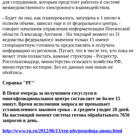
для сотрудников, которым предстоит работать в системе
межведомственного электронного взаимодействия.
- Будет ли она, как планировалось, запущена к 1 июлю в
полном объеме, зависит еще и от федерального центра, -
говорит начальник управления информатизации Пензенской
области Александр Антонов - На текущий момент из 31
ведомства федерального значения только 15 имеют
стопроцентную готовность предоставлять и получать
информацию из регионов. Пугает, что в числе тех, кто пока не
может этим похвастать, важные структуры - Росреестр,
Россельхознадзор, министерство сельского хозяйства РФ,
министерство юстиции. Без их данных нам никак не
обойтись.
Справка "РГ"
В Пензе очередь за получением госуслуги в
многофункциональном центре составляет не более 15
минут. Время исполнения запроса не превышает
установленного законом срока - в среднем уходит 20 дней.
На настоящий момент система готова обрабатывать 7656
запросов в день.
http://www.rg.ru/2012/06/13/reg-pfo/gosusluga-anons.html