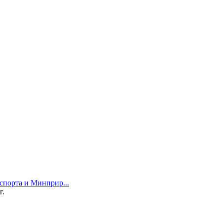
порта и Минприр...
г.