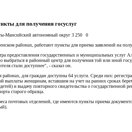
нкты для получения госуслуг
ты-Мансийский автономный округ
3 250
0
нском районах, работают пункты для приема заявлений на полу
тра предоставления государственных и муниципальных услуг А
о выбраться в районный центр для получения той или иной госу
теля стали доступнее", - сказал он.
районах, для граждан доступны 64 услуги. Среди них: регистр
ой выплаты женщинам, вставшим на учет на ранних сроках бере
детей) и выдачу повторного свидетельства о государственной ре
орта старого образца.
реса почтовых отделений, где имеются пункты приема документ
ый).