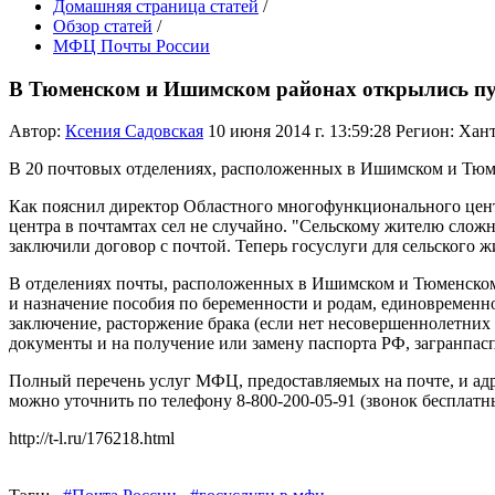
Домашняя страница статей
/
Обзор статей
/
МФЦ Почты России
В Тюменском и Ишимском районах открылись пу
Автор:
Ксения Садовская
10 июня 2014 г. 13:59:28
Регион: Хан
В 20 почтовых отделениях, расположенных в Ишимском и Тюме
Как пояснил директор Областного многофункционального цен
центра в почтамтах сел не случайно. "Сельскому жителю сложн
заключили договор с почтой. Теперь госуслуги для сельского жи
В отделениях почты, расположенных в Ишимском и Тюменском 
и назначение пособия по беременности и родам, единовременн
заключение, расторжение брака (если нет несовершеннолетних 
документы и на получение или замену паспорта РФ, загранпасп
Полный перечень услуг МФЦ, предоставляемых на почте, и ад
можно уточнить по телефону 8-800-200-05-91 (звонок бесплатн
http://t-l.ru/176218.html