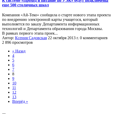
К системе «Проход и питание по УЭК» будут подключены
еще 500 столичных школ
Компания «Ай-Теко» сообщила о старте нового этапа проекта
по внедрению электронной карты учащегося, который
выполняется по заказу Департамента информационных
технологий и Департамента образования города Москвы.
В рамках первого этапа проек...
Автор:
Ксения Садовская
22 октября 2013 г.
0 комментариев
2 896 просмотров
« Назад
4
5
6
7
8
9
10
11
12
13
Вперёд »