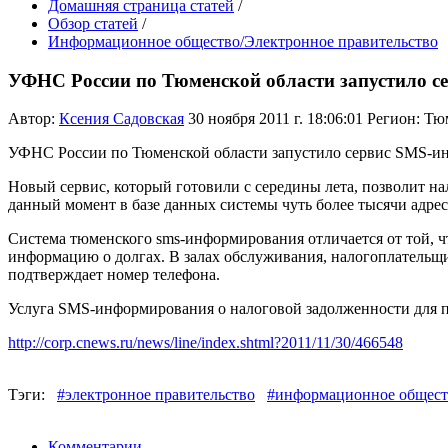
Домашняя страница статей
/
Обзор статей
/
Информационное общество/Электронное правительство
УФНС России по Тюменской области запустило 
Автор:
Ксения Садовская
30 ноября 2011 г. 18:06:01
Регион: Тю
УФНС России по Тюменской области запустило сервис SMS-ин
Новый сервис, который готовили с середины лета, позволит 
данный момент в базе данных системы чуть более тысячи адрес
Система тюменского sms-информирования отличается от той, ч
информацию о долгах. В залах обслуживания, налогоплательщи
подтверждает номер телефона.
Услуга SMS-информирования о налоговой задолженности для п
http://corp.cnews.ru/news/line/index.shtml?2011/11/30/466548
Тэги:
#электронное правительство
#информационное общест
Комментарии