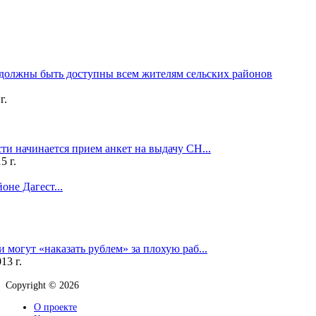
должны быть доступны всем жителям сельских районов
г.
и начинается прием анкет на выдачу СН...
5 г.
оне Дагест...
могут «наказать рублем» за плохую раб...
13 г.
Copyright © 2026
О проекте