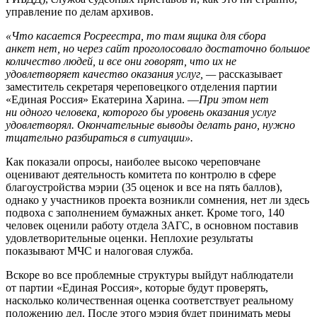
управление по делам архивов.
«Что касается Росреестра, то там ящика для сбора
анкет нет, но через сайт проголосовало достаточно большое
количество людей, и все они говорят, что их не
удовлетворяет качество оказания услуг, —
рассказывает
заместитель секретаря череповецкого отделения партии
«Единая Россия» Екатерина Харина. —
При этом нет
ни одного человека, которого бы уровень оказания услуг
удовлетворял. Окончательные выводы делать рано, нужно
тщательно разбираться в ситуации».
Как показали опросы, наиболее высоко череповчане
оценивают деятельность комитета по контролю в сфере
благоустройства мэрии (35 оценок и все на пять баллов),
однако у участников проекта возникли сомнения, нет ли здесь
подвоха с заполнением бумажных анкет. Кроме того, 140
человек оценили работу отдела ЗАГС, в основном поставив
удовлетворительные оценки. Неплохие результаты
показывают МЧС и налоговая служба.
Вскоре во все проблемные структуры выйдут наблюдатели
от партии «Единая Россия», которые будут проверять,
насколько количественная оценка соответствует реальному
положению дел. После этого мэрия будет принимать меры