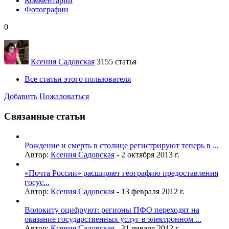
Комментарии
Фотографии
0
Ксения Садовская
3155 статья
Все статьи этого пользователя
Добавить
Пожаловаться
Связанные статьи
Рождение и смерть в столице регистрируют теперь в ...
Автор:
Ксения Садовская
-
2 октября 2013 г.
«Почта России» расширяет географию предоставления
госус...
Автор:
Ксения Садовская
-
13 февраля 2012 г.
Волокиту оцифруют: регионы ПФО переходят на
оказание государственных услуг в электронном ...
Автор:
Ксения Садовская
-
31 января 2012 г.