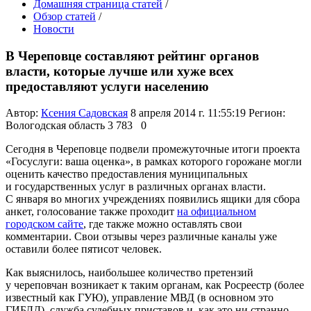
Домашняя страница статей
/
Обзор статей
/
Новости
В Череповце составляют рейтинг органов
власти, которые лучше или хуже всех
предоставляют услуги населению
Автор:
Ксения Садовская
8 апреля 2014 г. 11:55:19
Регион:
Вологодская область
3 783
0
Сегодня в Череповце подвели промежуточные итоги проекта
«Госуслуги: ваша оценка», в рамках которого горожане могли
оценить качество предоставления муниципальных
и государственных услуг в различных органах власти.
С января во многих учреждениях появились ящики для сбора
анкет, голосование также проходит
на официальном
городском сайте
, где также можно оставлять свои
комментарии. Свои отзывы через различные каналы уже
оставили более пятисот человек.
Как выяснилось, наибольшее количество претензий
у череповчан возникает к таким органам, как Росреестр (более
известный как ГУЮ), управление МВД (в основном это
ГИБДД), служба судебных приставов и, как это ни странно,