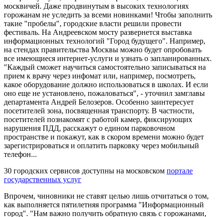
москвичей. Даже продвинутым в высоких технологиях
горожанам не уследить за всеми новинками! Чтобы заполнить
такие "пробелы", городские власти решили провести
фестиваль. На Андреевском мосту развернется выставка
информационных технологий "Город будущего". Например,
на стендах правительства Москвы можно будет опробовать
все имеющиеся интернет-услуги и узнать о запланированных.
"Каждый сможет научиться самостоятельно записываться на
прием к врачу через инфомат или, например, посмотреть,
какое оборудование должно использоваться в школах. И если
оно еще не установлено, пожаловаться", - уточнил замглавы
департамента Андрей Белозеров. Особенно заинтересует
посетителей зона, посвященная транспорту. В частности,
посетителей познакомят с работой камер, фиксирующих
нарушения ПДД, расскажут о едином парковочном
пространстве и покажут, как в скором времени можно будет
зарегистрироваться и оплатить парковку через мобильный
телефон...
30 городских сервисов доступны на московском
портале
государственных услуг
Впрочем, чиновники не ставят целью лишь отчитаться о том,
как выполняется пятилетняя программа "Информационный
город". "Нам важно получить обратную связь с горожанами,