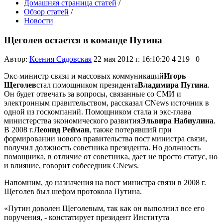
Домашняя страница статей
/
Обзор статей
/
Новости
Щеголев остается в команде Путина
Автор:
Ксения Садовская
22 мая 2012 г. 16:10:20
4 219
0
Экс-министр связи и массовых коммуникаций
Игорь
Щеголев
стал помощником президента
Владимира Путина
.
Он будет отвечать за вопросы, связанные со СМИ и
электронным правительством, рассказал CNews источник в
одной из госкомпаний. Помощником стала и экс-глава
министерства экономического развития
Эльвира Набиулина
.
В 2008 г.
Леонид Рейман
, также потерявший при
формировании нового правительства пост министра связи,
получил должность советника президента. Но должность
помощника, в отличие от советника, дает не просто статус, но
и влияние, говорит собеседник CNews.
Напомним, до назначения на пост министра связи в 2008 г.
Щеголев был шефом протокола Путина.
«Путин доволен Щеголевым, так как он выполнил все его
поручения, - констатирует президент Института