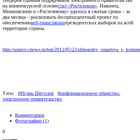
тендеров единым подрядчиком электронного правительства
на внеконкурсной основе
стал «Ростелеком»
. Наконец,
Минкомсвязи и «Ростелекому» удалось в сжатые сроки – за
два месяца – реализовать беспрецедентный проект по
обеспечению
веб-трансляции
президентских выборов на всей
территории страны.
http://source.cnews.ru/top/2012/05/22/shhegolev_ostaetsya_v_koma
Тэги:
#Игорь Щеголев
#информационное общество.
электронное правительство
Комментарии
Фотографии
(1)
0