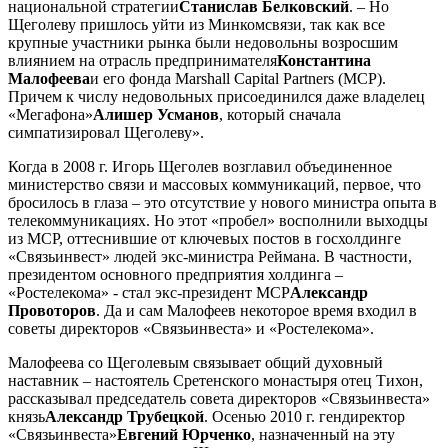
национальной стратегии
Станислав Белковский
. – Но
Щеголеву пришлось уйти из Минкомсвязи, так как все
крупные участники рынка были недовольны возросшим
влиянием на отрасль предпринимателя
Константина
Малофеева
и его фонда Marshall Capital Partners (MCP).
Причем к числу недовольных присоединился даже владелец
«Мегафона»
Алишер Усманов
, который сначала
симпатизировал Щеголеву».
Когда в 2008 г. Игорь Щеголев возглавил объединенное
министерство связи и массовых коммуникаций, первое, что
бросилось в глаза – это отсутствие у нового министра опыта в
телекоммуникациях. Но этот «пробел» восполнили выходцы
из MCP, оттеснившие от ключевых постов в госхолдинге
«Связьинвест» людей экс-министра Реймана. В частности,
президентом основного предприятия холдинга –
«Ростелекома» - стал экс-президент MCP
Александр
Провоторов
. Да и сам Малофеев некоторое время входил в
советы директоров «Связьинвеста» и «Ростелекома».
Малофеева со Щеголевым связывает общий духовный
наставник – настоятель Сретенского монастыря отец Тихон,
рассказывал председатель совета директоров «Связьинвеста»
князь
Александр Трубецкой
. Осенью 2010 г. гендиректор
«Связьинвеста»
Евгений Юрченко
, назначенный на эту