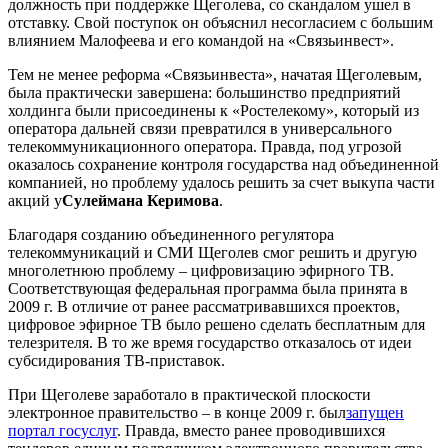
должность при поддержке Щеголева, со скандалом ушел в
отставку. Свой поступок он объяснил несогласием с большим
влиянием Малофеева и его командой на «Связьинвест».
Тем не менее реформа «Связьинвеста», начатая Щеголевым,
была практически завершена: большинство предприятий
холдинга были присоединены к «Ростелекому», который из
оператора дальней связи превратился в универсального
телекоммуникационного оператора. Правда, под угрозой
оказалось сохранение контроля государства над объединенной
компанией, но проблему удалось решить за счет выкупа части
акций у
Сулеймана Керимова
.
Благодаря созданию объединенного регулятора
телекоммуникаций и СМИ Щеголев смог решить и другую
многолетнюю проблему – цифровизацию эфирного ТВ.
Соответствующая федеральная программа была принята в
2009 г. В отличие от ранее рассматривавшихся проектов,
цифровое эфирное ТВ было решено сделать бесплатным для
телезрителя. В то же время государство отказалось от идеи
субсидирования ТВ-приставок.
При Щеголеве заработало в практической плоскости
электронное правительство – в конце 2009 г. был
запущен
портал госуслуг
. Правда, вместо ранее проводившихся