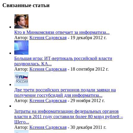
Связанные статьи
Кто в Минкомсвязи отвечает за информатиза...
Автор:
Ксения Садовская
-
19 декабря 2012 г.
Большая игра: ИТ-вертикаль российской власти
раздвоилась. КА...
Автор:
Ксения Садовская
-
18 сентября 2012 г.
Две трети российских регионов подали заявки на
получение госсубсидий для информатиза...
Автор:
Ксения Садовская
-
29 ноября 2012 г.
Затраты на информатизацию федеральных органов
власти в 2011 году составили более 80 млрд рублей –
Щего...
Автор:
Ксения Садовская
-
30 декабря 2011 г.