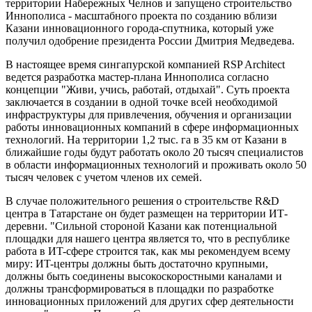
территории Набережных Челнов и запущено строительство
Иннополиса - масштабного проекта по созданию вблизи
Казани инновационного города-спутника, который уже
получил одобрение президента России Дмитрия Медведева.
В настоящее время сингапурской компанией RSP Architect
ведется разработка мастер-плана Иннополиса согласно
концепции "Живи, учись, работай, отдыхай". Суть проекта
заключается в создании в одной точке всей необходимой
инфраструктуры для привлечения, обучения и организации
работы инновационных компаний в сфере информационных
технологий. На территории 1,2 тыс. га в 35 км от Казани в
ближайшие годы будут работать около 20 тысяч специалистов
в области информационных технологий и проживать около 50
тысяч человек с учетом членов их семей.
В случае положительного решения о строительстве R&D
центра в Татарстане он будет размещен на территории ИТ-
деревни. "Сильной стороной Казани как потенциальной
площадки для нашего центра является то, что в республике
работа в ИT-сфере строится так, как мы рекомендуем всему
миру: ИT-центры должны быть достаточно крупными,
должны быть соединены высокоскоростными каналами и
должны трансформироваться в площадки по разработке
инновационных приложений для других сфер деятельности