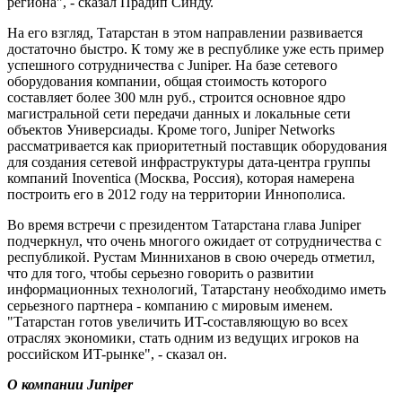
региона", - сказал Прадип Синду.
На его взгляд, Татарстан в этом направлении развивается
достаточно быстро. К тому же в республике уже есть пример
успешного сотрудничества с Juniper. На базе сетевого
оборудования компании, общая стоимость которого
составляет более 300 млн руб., строится основное ядро
магистральной сети передачи данных и локальные сети
объектов Универсиады. Кроме того, Juniper Networks
рассматривается как приоритетный поставщик оборудования
для создания сетевой инфраструктуры дата-центра группы
компаний Inoventica (Москва, Россия), которая намерена
построить его в 2012 году на территории Иннополиса.
Во время встречи с президентом Татарстана глава Juniper
подчеркнул, что очень многого ожидает от сотрудничества с
республикой. Рустам Минниханов в свою очередь отметил,
что для того, чтобы серьезно говорить о развитии
информационных технологий, Татарстану необходимо иметь
серьезного партнера - компанию с мировым именем.
"Татарстан готов увеличить ИT-составляющую во всех
отраслях экономики, стать одним из ведущих игроков на
российском ИT-рынке", - сказал он.
О компании Juniper