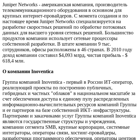
Juniper Networks - американская компания, производитель
телекоммуникационного оборудования в основном для
крупных интернет-провайдеров. С момента создания и по
настоящее время Juniper Networks специализируется на
разработке скоростных решений по обработке потоковых
данных для высшего уровня сетевых решений. Большинство
продуктов компании использует сетевые процессоры
собственной разработки. В штате компании 9 тыс.
сотрудников, офисы расположены в 46 странах. В 2010 году
доход компании составил $4,093 млрд, чистая прибыль - $
618,4 млн.
О компании Inoventica
Группа компаний Inoventica - первый в России ИТ-оператор,
реализующий проекты по построению публичных,
гибридных и частных "облаков" в национальном масштабе за
счет обеспечения доступа к единому пулу распределенных
информационно-вычислительных ресурсов компаний Группы
и ее партнеров на базе собственной ИКТ- инфраструктуры.
Партнерами и заказчиками услуг Группы компаний Inoventica
являются государственные структуры и учреждения,
компании сегмента SMB, крупные корпорации, системные
интеграторы, операторы связи, хостинг-провайдеры,
разработчики программного обеспечения, операторы центров