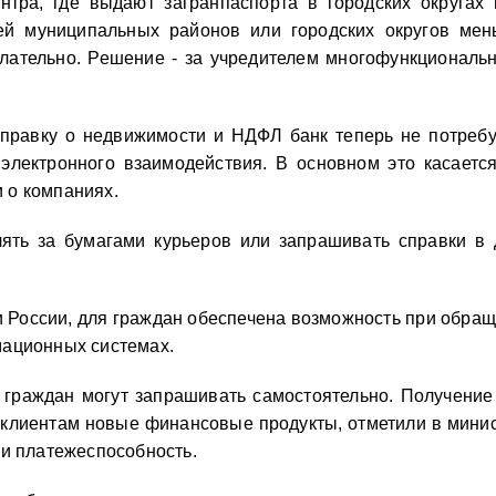
нтра, где выдают загранпаспорта в городских округах
лей муниципальных районов или городских округов мен
лательно. Решение - за учредителем многофункциональн
правку о недвижимости и НДФЛ банк теперь не потребу
лектронного взаимодействия. В основном это касаетс
и о компаниях.
ть за бумагами курьеров или запрашивать справки в др
зи России, для граждан обеспечена возможность при обра
мационных системах.
 граждан могут запрашивать самостоятельно. Получение
клиентам новые финансовые продукты, отметили в минист
 и платежеспособность.