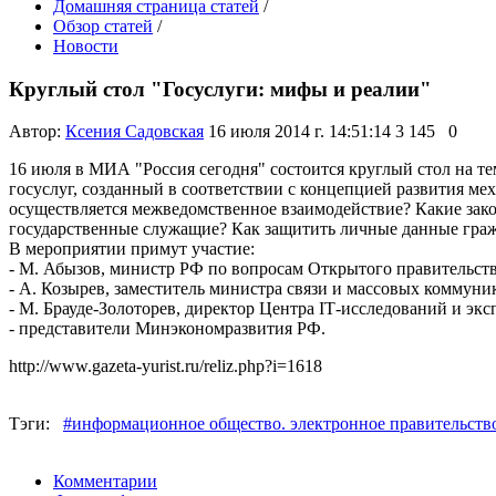
Домашняя страница статей
/
Обзор статей
/
Новости
Круглый стол "Госуслуги: мифы и реалии"
Автор:
Ксения Садовская
16 июля 2014 г. 14:51:14
3 145
0
16 июля в МИА "Россия сегодня" состоится круглый стол на те
госуслуг, созданный в соответствии с концепцией развития м
осуществляется межведомственное взаимодействие? Какие зак
государственные служащие? Как защитить личные данные граж
В мероприятии примут участие:
- М. Абызов, министр РФ по вопросам Открытого правительств
- А. Козырев, заместитель министра связи и массовых коммун
- М. Брауде-Золоторев, директор Центра IТ-исследований и э
- представители Минэкономразвития РФ.
http://www.gazeta-yurist.ru/reliz.php?i=1618
Тэги:
#информационное общество. электронное правительств
Комментарии