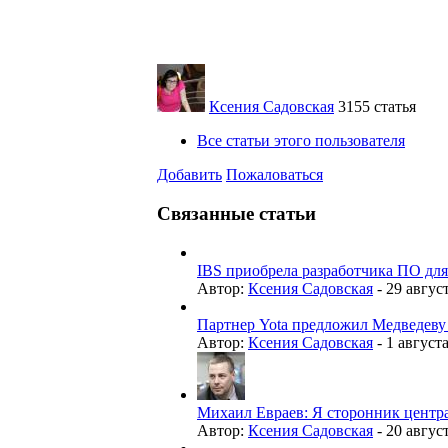
Ксения Садовская
3155 статья
Все статьи этого пользователя
Добавить
Пожаловаться
Связанные статьи
IBS приобрела разработчика ПО для
Автор:
Ксения Садовская
-
29 август
Партнер Yota предложил Медведеву 
Автор:
Ксения Садовская
-
1 августа
Михаил Евраев: Я сторонник центр
Автор:
Ксения Садовская
-
20 август