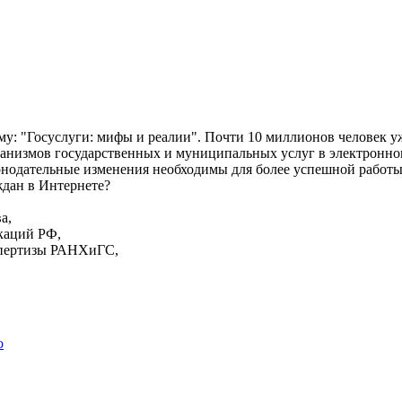
му: "Госуслуги: мифы и реалии". Почти 10 миллионов человек у
еханизмов государственных и муниципальных услуг в электронно
онодательные изменения необходимы для более успешной работы
дан в Интернете?
а,
икаций РФ,
кспертизы РАНХиГС,
о