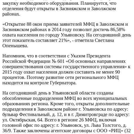
закупку необходимого оборудования. Планируется, что
отделения будут открыты в Засвияжском и Заволжском
районах.
«Открытие 88 окон приема заявителей МФЦ в Заволжском и
Засвияжском районах в 2014 году позволит достичь 86,58%
охвата населения по городу Ульяновску. На сегодняшний день
этот показатель составляет 21%», - отметила Светлана
Опенышева.
Напомним, что в соответствии с Указом Президента
Российской Федерации № 601 «Об основных направлениях
совершенствования системы государственного управления» к
2015 году охват населения должен составить не менее 90
процентов. Поэтому развитие сети регионального МФЦ
находится на контроле Губернатора.
На сегодняшний день в Ульяновской области созданы
обособленные подразделения МФЦ во всех муниципальных
образованиях региона. Кроме того, открыты дополнительные
подразделения в Заволжском районе г. Ульяновска по адресу:
бульвар Фестивальный, д. 12, и в г. Димитровграде по адресу:
ул. Октябрьская, 64. Всего в регионе 26 МФЦ, включая
головной офис по адресу: г. Ульяновск, ул. Льва Толстого, д.
36/9. Также заключены агентские договоры с ООО «РИЦ» (32