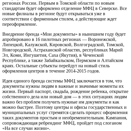
регионах России. Первым в Томской области по новым
стандартам будет оформлено отделение МФЦ в Северске. Все
новые филиалы в регионе будут открываться уже в
соответствии с фирменным стилем, а действующие ждет
переоформление.
Внедрение бренда «Мои документы» в нынешнем году будет
апробировано в 16 пилотных регионах — Воронежской,
Липецкой, Калужской, Кировской, Волгоградской, Томской,
Новгородской, Астраханской областях, республиках Марий
Эл, Коми, Ингушетия, Саха (Якутия), в Чеченской
Республике, а также Забайкальском, Пермском и Алтайском
краях. Остальные субъекты перейдут на новый стиль
оформления центров в течение 2014-2015 годов.
Идея единого бренда системы МФЦ заключается в том, что
документы нужны людям в важные и значимые моменты их
жизни. Первый паспорт, свадьба, рождение ребенка, открытие
собственного дела или новый дом — в этих ситуациях людям
важно без проблем получить нужные им документы и как
можно быстрее. Поэтому центры и офисы государственных и
муниципальных услуг стремятся сделать процесс оформления
таких документов простым и необременительным. Кампания,
сопровождающая ребрендинг МФЦ, пройдет под слоганом
«На все случаи жизни».