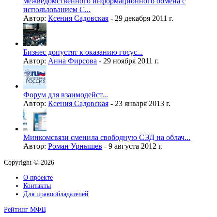
межведомственного информационного обмена с
использованием С...
Автор:
Ксения Садовская
-
29 декабря 2011 г.
Бизнес допустят к оказанию госус...
Автор:
Анна Фирсова
-
29 ноября 2011 г.
Форум для взаимодейст...
Автор:
Ксения Садовская
-
23 января 2013 г.
Минкомсвязи сменила свободную СЭД на облач...
Автор:
Роман Урнышев
-
9 августа 2012 г.
Copyright © 2026
О проекте
Контакты
Для правообладателей
Рейтинг МФЦ