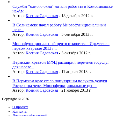
Службы "одного окна" начали работать в Комсомольске-
на-Ам...
Автор:
Ксения Садовская
-
18 декабря 2012 г.
В Соликамске начал работу Многофункциональный
цент...
Автор:
Ксения Садовская
-
5 сентября 2013 г.
Многофункциональный центр откроется в Иркутске в
первом квартале 2013 г...
Автор:
Ксения Садовская
-
3 октября 2012 г.
Пермский краевой МФЦ расширил перечень госуслуг
для населе...
Автор:
Ксения Садовская
-
11 апреля 2013 г.
В Пермском крае стало популярным получать услуги
Росреестра через Многофункциональные цен...
Автор:
Ксения Садовская
-
21 ноября 2013 г.
Copyright © 2026
О проекте
Контакты
Для правообладателей