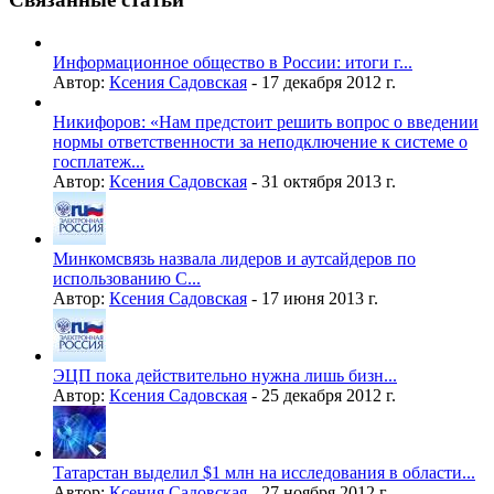
Информационное общество в России: итоги г...
Автор:
Ксения Садовская
-
17 декабря 2012 г.
Никифоров: «Нам предстоит решить вопрос о введении
нормы ответственности за неподключение к системе о
госплатеж...
Автор:
Ксения Садовская
-
31 октября 2013 г.
Минкомсвязь назвала лидеров и аутсайдеров по
использованию С...
Автор:
Ксения Садовская
-
17 июня 2013 г.
ЭЦП пока действительно нужна лишь бизн...
Автор:
Ксения Садовская
-
25 декабря 2012 г.
Татарстан выделил $1 млн на исследования в области...
Автор:
Ксения Садовская
-
27 ноября 2012 г.