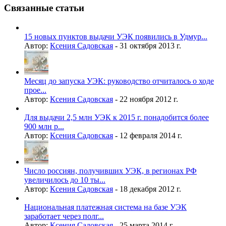
Связанные статьи
15 новых пунктов выдачи УЭК появились в Удмур...
Автор:
Ксения Садовская
-
31 октября 2013 г.
Месяц до запуска УЭК: руководство отчиталось о ходе
прое...
Автор:
Ксения Садовская
-
22 ноября 2012 г.
Для выдачи 2,5 млн УЭК к 2015 г. понадобится более
900 млн р...
Автор:
Ксения Садовская
-
12 февраля 2014 г.
Число россиян, получивших УЭК, в регионах РФ
увеличилось до 10 ты...
Автор:
Ксения Садовская
-
18 декабря 2012 г.
Национальная платежная система на базе УЭК
заработает через полг...
Автор:
Ксения Садовская
-
25 марта 2014 г.