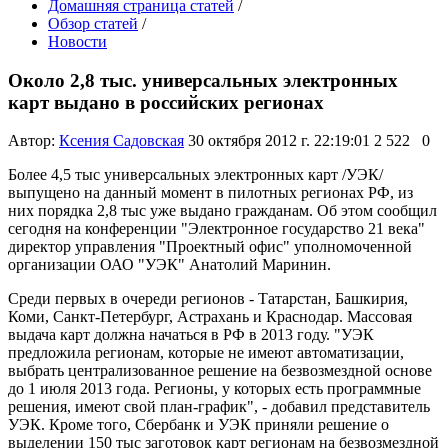
Домашняя страница статей
/
Обзор статей
/
Новости
Около 2,8 тыс. универсальных электронных
карт выдано в российских регионах
Автор:
Ксения Садовская
30 октября 2012 г. 22:19:01
2 522
0
Более 4,5 тыс универсальных электронных карт /УЭК/
выпущено на данный момент в пилотных регионах РФ, из
них порядка 2,8 тыс уже выдано гражданам. Об этом сообщил
сегодня на конференции "Электронное государство 21 века"
директор управления "Проектный офис" уполномоченной
организации ОАО "УЭК" Анатолий Маринин.
Среди первых в очереди регионов - Татарстан, Башкирия,
Коми, Санкт-Петербург, Астрахань и Краснодар. Массовая
выдача карт должна начаться в РФ в 2013 году. "УЭК
предложила регионам, которые не имеют автоматизации,
выбрать централизованное решение на безвозмездной основе
до 1 июля 2013 года. Регионы, у которых есть программные
решения, имеют свой план-график", - добавил представитель
УЭК. Кроме того, Сбербанк и УЭК приняли решение о
выделении 150 тыс заготовок карт регионам на безвозмездной