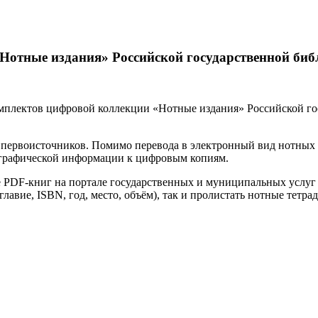
«Нотные издания» Российской государственной би
плектов цифровой коллекции «Нотные издания» Российской гос
ц первоисточников. Помимо перевода в электронный вид нотны
ографической информации к цифровым копиям.
 PDF-книг на портале государственных и муниципальных услуг в
лавие, ISBN, год, место, объём), так и пролистать нотные тетрад