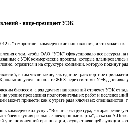
лений - вице-президент УЭК
2 г. "заморозили" коммерческие направления, и это может сказ
авления с тем, чтобы ОАО "УЭК" сфокусировало все ресурсы на 
занные с УЭК коммерческие проекты, которые планировались на 
словно, отразится и на структуре компании, которую покинут ря
влений, в том числе такие, как единое транспортное приложени
, оказание услуг по оплате ЖКХ через системы УЭК, доставка 
вским бизнесом, а ряд других направлений отвлечет УЭК от зад
ы на уровне проведения подготовительных работ и исследований
ей может привести как к утрате ряда ключевых специалистов, 
лишь коммерческих услуг. "Вся инфраструктура, которая реализ
кает боевые универсальные электронные карты", - сказал А.Петк
ой уполномоченной организации, осуществляющей функции коор