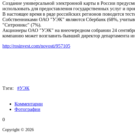
Создание универсальной электронной карты в России предусмо
использовать для предоставления государственных услуг и про
В настоящее время в ряде российских регионов поводится тестир
Собственниками ОАО "УЭК" являются Сбербанк (68%, учитывая
"Ситроникс" (7%).
Акционеры ОАО "УЭК" на внеочередном собрании 24 сентября 
компанию может возглавить бывший директор департамента ин
http://rosinvest.com/novosti/957105
Тэги:
#УЭК
Комментарии
Фотографии
0
Copyright © 2026