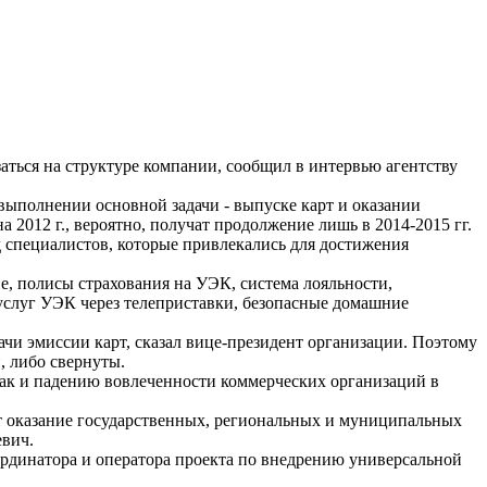
аться на структуре компании, сообщил в интервью агентству
выполнении основной задачи - выпуске карт и оказании
2012 г., вероятно, получат продолжение лишь в 2014-2015 гг.
д специалистов, которые привлекались для достижения
е, полисы страхования на УЭК, система лояльности,
услуг УЭК через телеприставки, безопасные домашние
ачи эмиссии карт, сказал вице-президент организации. Поэтому
, либо свернуты.
так и падению вовлеченности коммерческих организаций в
ует оказание государственных, региональных и муниципальных
евич.
динатора и оператора проекта по внедрению универсальной