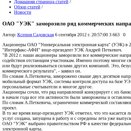
Домашняя страница статей
/
Обзор статей
/
Новости
ОАО "УЭК" заморозило ряд коммерческих направ
Автор:
Ксения Садовская
6 сентября 2012 г. 20:57:00
3 663
0
Акционеры ОАО "Универсальная электронная карта" (УЭК) в 201
"Интерфакс-АФИ" вице-президент УЭК Андрей Петкевич.
"В 2012 г. наши акционеры заморозили все коммерческие напр
содействия отстающим участникам. Именно поэтому многие свя
или будут реализовываться силами других компаний. Это, безу
коммерческого результата", - заявил он.
По словам А.Петкевича, заморожено свыше двух десятков напра
мобильный формат УЭК, системы контроля доступа на базе УЭК
персональные считыватели и многое другое.
Акционеры сочли, что ряд направлений конкурирует с их банко
в начале года все эти активности были заморожены и оставлен
По словам А.Петкевича, ограничение коммерческой составляющ
проект.
В то же время вице-президент УЭК отметил, что это касается 
услуг создана, запущена в работу и с середины лета уже выпус
ОАО "УЭК" выбрано правительством РФ в качестве федеральн
электронной карты.