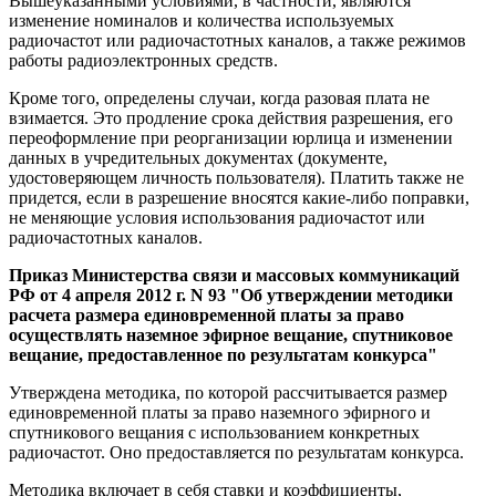
Вышеуказанными условиями, в частности, являются
изменение номиналов и количества используемых
радиочастот или радиочастотных каналов, а также режимов
работы радиоэлектронных средств.
Кроме того, определены случаи, когда разовая плата не
взимается. Это продление срока действия разрешения, его
переоформление при реорганизации юрлица и изменении
данных в учредительных документах (документе,
удостоверяющем личность пользователя). Платить также не
придется, если в разрешение вносятся какие-либо поправки,
не меняющие условия использования радиочастот или
радиочастотных каналов.
Приказ Министерства связи и массовых коммуникаций
РФ от 4 апреля 2012 г. N 93 "Об утверждении методики
расчета размера единовременной платы за право
осуществлять наземное эфирное вещание, спутниковое
вещание, предоставленное по результатам конкурса"
Утверждена методика, по которой рассчитывается размер
единовременной платы за право наземного эфирного и
спутникового вещания с использованием конкретных
радиочастот. Оно предоставляется по результатам конкурса.
Методика включает в себя ставки и коэффициенты,