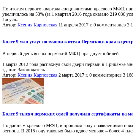
По итогам первого квартала специалистами краевого МФЦ при
увеличилось на 53% (за 1 квартал 2016 года оказано 219 036 ус
Госусл...
Автор:
Ксения Карповская
11 апреля 2017 г.
0 комментариев
3 
Более 9 млн услуг получили жители Пермского края в центр
В первый день весны пермский МФЦ празднует юбилей.
1 марта 2012 года распахнул свои двери первый в Прикамье 
здании Законодатель...
Автор:
Ксения Карповская
2 марта 2017 г.
0 комментариев
3 16
Более 9 тысяч пермских семей получили сертификаты на м
По данным краевого МФЦ, в прошлом году с заявлениями о вы
региона. В 2015 году таковых было вдвое меньше – более 4 тыся