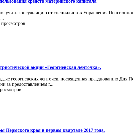
пользования средств материнского капитала
олучить консультацию от специалистов Управления Пенсионного 
..
0 просмотров
риотической акции «Георгиевская ленточка».
аздаче георгиевских ленточек, посвященная празднованию Дня 
и за предоставлением г...
просмотров
ы Пермского края в первом квартале 2017 года.