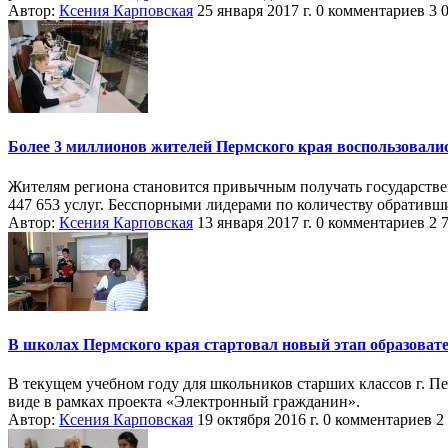
Автор:
Ксения Карповская
25 января 2017 г.
0 комментариев
3 
Более 3 миллионов жителей Пермского края воспользовалис
Жителям региона становится привычным получать государств
447 653 услуг. Бесспорными лидерами по количеству обративших
Автор:
Ксения Карповская
13 января 2017 г.
0 комментариев
2 
В школах Пермского края стартовал новый этап образоват
В текущем учебном году для школьников старших классов г. П
виде в рамках проекта «Электронный гражданин».
Автор:
Ксения Карповская
19 октября 2016 г.
0 комментариев
2