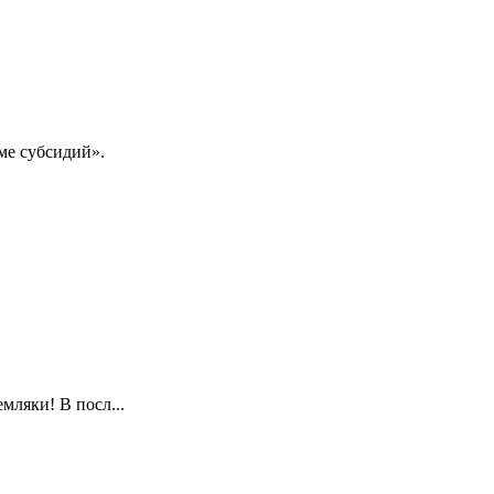
ме субсидий».
мляки! В посл...