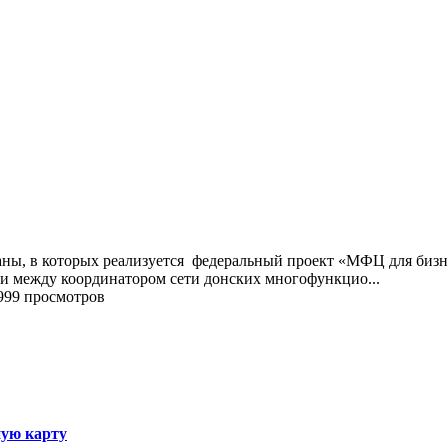
раны, в которых реализуется федеральный проект «МФЦ для бизн
ии между координатором сети донских многофункцио...
999 просмотров
ную карту