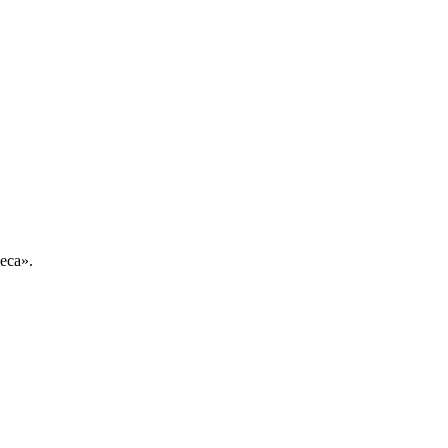
еса».