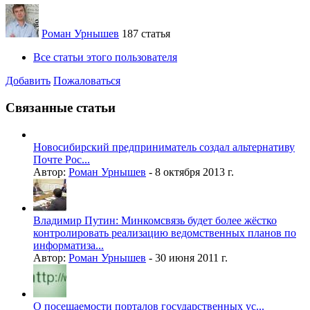
Роман Урнышев
187 статья
Все статьи этого пользователя
Добавить
Пожаловаться
Связанные статьи
Новосибирский предприниматель создал альтернативу
Почте Рос...
Автор:
Роман Урнышев
-
8 октября 2013 г.
Владимир Путин: Минкомсвязь будет более жёстко
контролировать реализацию ведомственных планов по
информатиза...
Автор:
Роман Урнышев
-
30 июня 2011 г.
О посещаемости порталов государственных ус...