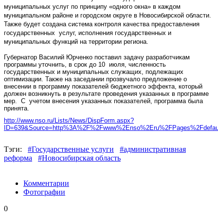
муниципальных услуг по принципу «одного окна» в каждом
муниципальном районе и городском округе в Новосибирской области.
Также будет создана система контроля качества предоставления
государственных услуг, исполнения государственных и
муниципальных функций на территории региона.
Губернатор Василий Юрченко поставил задачу разработчикам
программы уточнить, в срок до 10 июля, численность
государственных и муниципальных служащих, подлежащих
оптимизации. Также на заседании прозвучало предложение о
внесении в программу показателей бюджетного эффекта, который
должен возникнуть в результате проведения указанных в программе
мер. С учетом внесения указанных показателей, программа была
принята.​
http://www.nso.ru/Lists/News/DispForm.aspx?
ID=639&Source=http%3A%2F%2Fwww%2Enso%2Eru%2FPages%2Fdefau
Тэги:
#Государственные услуги
#административная
реформа
#Новосибирская область
Комментарии
Фотографии
0