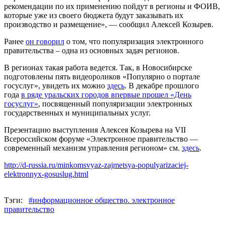
рекомендации по их применению пойдут в регионы и ФОИВ,
которые уже из своего бюджета будут заказывать их
производство и размещение», — сообщил Алексей Козырев.
Ранее
он говорил
о том, что популяризация электронного
правительства – одна из основных задач регионов.
В регионах такая работа ведется. Так, в Новосибирске
подготовлены пять видеороликов «Популярно о портале
госуслуг», увидеть их можно
здесь
. В декабре прошлого
года
в ряде уральских городов впервые прошел «День
госуслуг»
, посвященный популяризации электронных
государственных и муниципальных услуг.
Презентацию выступления Алексея Козырева на VII
Всероссийском форуме «Электронное правительство —
современный механизм управления регионом» см.
здесь
.
http://d-russia.ru/minkomsvyaz-zajmetsya-populyarizaciej-
elektronnyx-gosuslug.html
Тэги:
#информационное общество. электронное
правительство