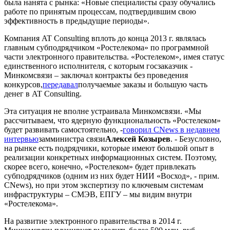
была нанята с рынка: «Новые специалисты сразу обучались
работе по принятым процессам, подтвердившим свою
эффективность в предыдущие периоды».
Компания AT Consulting вплоть до конца 2013 г. являлась
главным субподрядчиком «Ростелекома» по программной
части электронного правительства. «Ростелеком», имея статус
единственного исполнителя, с которым госзаказчик -
Минкомсвязи – заключал контракты без проведения
конкурсов,
передавал
получаемые заказы и большую часть
денег в AT Consulting.
Эта ситуация не вполне устраивала Минкомсвязи. «Мы
рассчитываем, что ядерную функциональность «Ростелеком»
будет развивать самостоятельно, -
говорил CNews в недавнем
интервью
замминистра связи
Алексей Козырев
. - Безусловно,
на рынке есть подрядчики, которые имеют большой опыт в
реализации конкретных информационных систем. Поэтому,
скорее всего, конечно, «Ростелеком» будет привлекать
субподрядчиков (одним из них будет НИИ «Восход», - прим.
CNews), но при этом экспертизу по ключевым системам
инфраструктуры – СМЭВ, ЕПГУ – мы видим внутри
«Ростелекома».
На развитие электронного правительства в 2014 г.