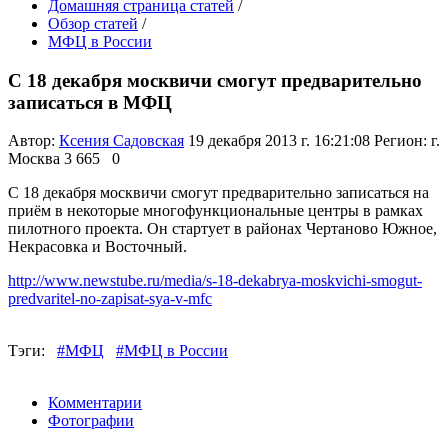
Домашняя страница статей
/
Обзор статей
/
МФЦ в России
С 18 декабря москвичи смогут предварительно
записаться в МФЦ
Автор:
Ксения Садовская
19 декабря 2013 г. 16:21:08
Регион: г.
Москва
3 665
0
С 18 декабря москвичи смогут предварительно записаться на
приём в некоторые многофункциональные центры в рамках
пилотного проекта. Он стартует в районах Чертаново Южное,
Некрасовка и Восточный.
http://www.newstube.ru/media/s-18-dekabrya-moskvichi-smogut-
predvaritel-no-zapisat-sya-v-mfc
Тэги:
#МФЦ
#МФЦ в России
Комментарии
Фотографии