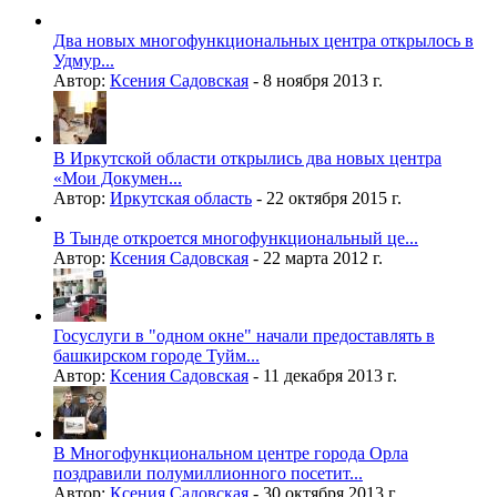
Два новых многофункциональных центра открылось в
Удмур...
Автор:
Ксения Садовская
-
8 ноября 2013 г.
В Иркутской области открылись два новых центра
«Мои Докумен...
Автор:
Иркутская область
-
22 октября 2015 г.
В Тынде откроется многофункциональный це...
Автор:
Ксения Садовская
-
22 марта 2012 г.
Госуслуги в "одном окне" начали предоставлять в
башкирском городе Туйм...
Автор:
Ксения Садовская
-
11 декабря 2013 г.
В Многофункциональном центре города Орла
поздравили полумиллионного посетит...
Автор:
Ксения Садовская
-
30 октября 2013 г.