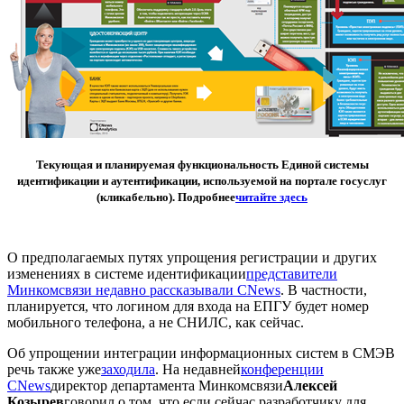
Текующая и планируемая функциональность Единой системы
идентификации и аутентификации, используемой на портале госуслуг
(кликабельно). Подробнее
читайте здесь
О предполагаемых путях упрощения регистрации и других
изменениях в системе идентификации
представители
Минкомсвязи недавно рассказывали CNews
. В частности,
планируется, что логином для входа на ЕПГУ будет номер
мобильного телефона, а не СНИЛС, как сейчас.
Об упрощении интеграции информационных систем в СМЭВ
речь также уже
заходила
. На недавней
конференции
CNews
директор департамента Минкомсвязи
Алексей
Козырев
говорил о том, что если сейчас разработчику для