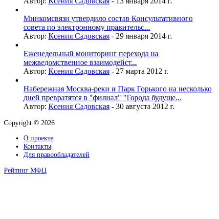
Автор:
Ксения Садовская
-
13 января 2014 г.
Минкомсвязи утвердило состав Консультативного
совета по электронному правительс...
Автор:
Ксения Садовская
-
29 января 2014 г.
Еженедельный мониторинг перехода на
межведомственное взаимодейст...
Автор:
Ксения Садовская
-
27 марта 2012 г.
Набережная Москва-реки и Парк Горького на несколько
дней превратятся в "филиал" "Города будуще...
Автор:
Ксения Садовская
-
30 августа 2012 г.
Copyright © 2026
О проекте
Контакты
Для правообладателей
Рейтинг МФЦ