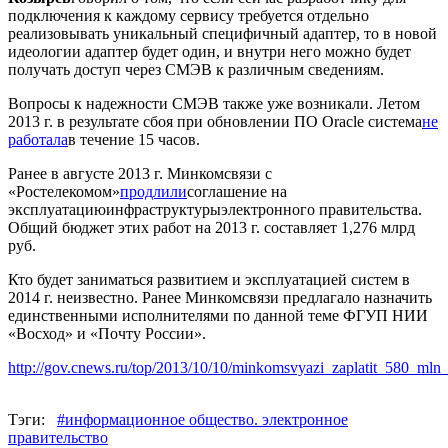
подключения к каждому сервису требуется отдельно
реализовывать уникальный специфичный адаптер, то в новой
идеологии адаптер будет один, и внутри него можно будет
получать доступ через СМЭВ к различным сведениям.
Вопросы к надежности СМЭВ также уже возникали. Летом
2013 г. в результате сбоя при обновлении ПО Oracle система
не
работала
в течение 15 часов.
Ранее в августе 2013 г. Минкомсвязи с
«Ростелекомом»
продлили
соглашение на
эксплуатацию
инфраструктуры
электронного правительства.
Общий бюджет этих работ на 2013 г. составляет 1,276 млрд
руб.
Кто будет заниматься развитием и эксплуатацией систем в
2014 г. неизвестно. Ранее Минкомсвязи предлагало назначить
единственными исполнителями по данной теме ФГУП НИИ
«Восход» и «Почту России».
http://gov.cnews.ru/top/2013/10/10/minkomsvyazi_zaplatit_580_mln
Тэги:
#информационное общество. электронное
правительство