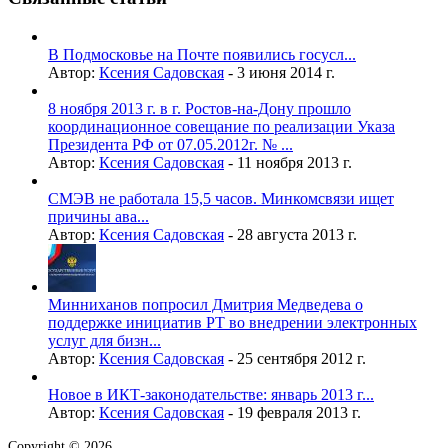
В Подмосковье на Почте появились госусл...
Автор:
Ксения Садовская
-
3 июня 2014 г.
8 ноября 2013 г. в г. Ростов-на-Дону прошло
координационное совещание по реализации Указа
Президента РФ от 07.05.2012г. № ...
Автор:
Ксения Садовская
-
11 ноября 2013 г.
СМЭВ не работала 15,5 часов. Минкомсвязи ищет
причины ава...
Автор:
Ксения Садовская
-
28 августа 2013 г.
Минниханов попросил Дмитрия Медведева о
поддержке инициатив РТ во внедрении электронных
услуг для бизн...
Автор:
Ксения Садовская
-
25 сентября 2012 г.
Новое в ИКТ-законодательстве: январь 2013 г...
Автор:
Ксения Садовская
-
19 февраля 2013 г.
Copyright © 2026