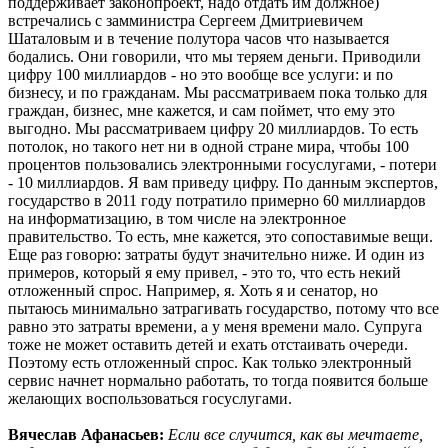
поддерживает законопроект, надо отдать им должное)
встречались с замминистра Сергеем Дмитриевичем
Шаталовым и в течение полутора часов что называется
бодались. Они говорили, что мы теряем деньги. Приводили
цифру 100 миллиардов - но это вообще все услуги: и по
бизнесу, и по гражданам. Мы рассматриваем пока только для
граждан, бизнес, мне кажется, и сам поймет, что ему это
выгодно. Мы рассматриваем цифру 20 миллиардов. То есть
потолок, но такого нет ни в одной стране мира, чтобы 100
процентов пользовались электронными госуслугами, - потери
- 10 миллиардов. Я вам приведу цифру. По данным экспертов,
государство в 2011 году потратило примерно 60 миллиардов
на информатизацию, в том числе на электронное
правительство. То есть, мне кажется, это сопоставимые вещи.
Еще раз говорю: затраты будут значительно ниже. И один из
примеров, который я ему привел, - это то, что есть некий
отложенный спрос. Например, я. Хоть я и сенатор, но
пытаюсь минимально затрагивать государство, потому что все
равно это затраты времени, а у меня времени мало. Супруга
тоже не может оставить детей и ехать отстаивать очереди.
Поэтому есть отложенный спрос. Как только электронный
сервис начнет нормально работать, то тогда появится больше
желающих воспользоваться госуслугами.
Вячеслав Афанасьев:
Если все случится, как вы мечтаете,