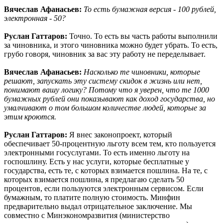
Вячеслав Афанасьев:
То есть бумажная версия - 100 рублей,
электронная - 50?
Руслан Гаттаров:
Точно. То есть вы часть работы выполнили
за чиновника, и этого чиновника можно будет убрать. То есть,
грубо говоря, чиновник за вас эту работу не переделывает.
Вячеслав Афанасьев:
Насколько те чиновники, которые
решают, запускать эту систему скидок в жизнь или нет,
понимают вашу логику? Потому что я уверен, что те 1000
бумажных рублей они показывают как доход государства, но
умалчивают о том большом количестве людей, которые за
этим кроются.
Руслан Гаттаров:
Я внес законопроект, который
обеспечивает 50-процентную льготу всем тем, кто пользуется
электронными госуслугами. То есть именно льготу на
госпошлину. Есть у нас услуги, которые бесплатные у
государства, есть те, с которых взимается пошлина. На те, с
которых взимается пошлина, я предлагаю сделать 50
процентов, если пользуются электронным сервисом. Если
бумажным, то платите полную стоимость. Минфин
предварительно выдал отрицательное заключение. Мы
совместно с Минэкономразвития (министерство