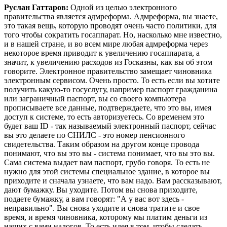
Руслан Гаттаров:
Одной из целью электронного
правительства является адмреформа. Адмреформа, вы знаете,
это такая вещь, которую проводят очень часто политики, для
того чтобы сократить госаппарат. Но, насколько мне известно,
и в нашей стране, и во всем мире любая адмреформа через
некоторое время приводит к увеличению госаппарата, а
значит, к увеличению расходов из Госказны, как вы об этом
говорите. Электронное правительство замещает чиновника
электронным сервисом. Очень просто. То есть если вы хотите
получить какую-то госуслугу, например паспорт гражданина
или заграничный паспорт, вы со своего компьютера
прописываете все данные, подтверждаете, что это вы, имея
доступ к системе, то есть авторизуетесь. Со временем это
будет ваш ID - так называемый электронный паспорт, сейчас
вы это делаете по СНИЛС - это номер пенсионного
свидетельства. Таким образом на другом конце провода
понимают, что вы это вы - система понимает, что вы это вы.
Сама система выдает вам паспорт, грубо говоря. То есть не
нужно для этой системы специальное здание, в которое вы
приходите и сначала узнаете, что вам надо. Вам рассказывают,
дают бумажку. Вы уходите. Потом вы снова приходите,
подаете бумажку, а вам говорят: "А у вас вот здесь -
неправильно". Вы снова уходите и снова тратите и свое
время, и время чиновника, которому мы платим деньги из
наших с вами налогов. То есть идея в том, чтобы сделать