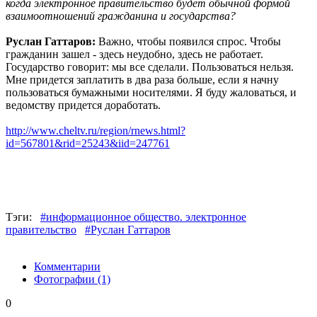
когда электронное правительство будет обычной формой
взаимоотношений гражданина и государства?
Руслан Гаттаров:
Важно, чтобы появился спрос. Чтобы
гражданин зашел - здесь неудобно, здесь не работает.
Государство говорит: мы все сделали. Пользоваться нельзя.
Мне придется заплатить в два раза больше, если я начну
пользоваться бумажными носителями. Я буду жаловаться, и
ведомству придется доработать.
http://www.cheltv.ru/region/rnews.html?
id=567801&rid=25243&iid=247761
Тэги:
#информационное общество. электронное
правительство
#Руслан Гаттаров
Комментарии
Фотографии
(1)
0