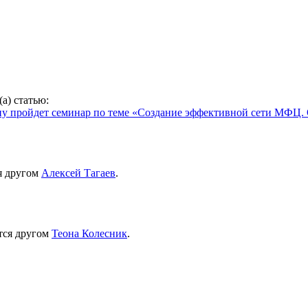
а) статью:
ону пройдет семинар по теме «Создание эффективной сети МФЦ.
я другом
Алексей Тагаев
.
тся другом
Теона Колесник
.