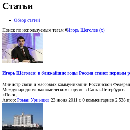
Статьи
Обзор статей
Поиск по используемым тегам #
Игорь Щеголев
(x)
Игорь Щёголев: в ближайшие годы Россия станет первым 
Министр связи и массовых коммуникаций Российской Федерации
Международном экономическом форуме в Санкт-Петербурге.
«По оц...
Автор:
Роман Урнышев
23 июня 2011 г.
0 комментариев
2 538 