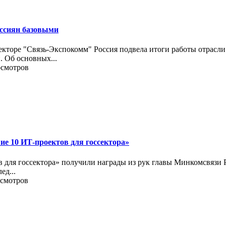
оссиян базовыми
торе "Связь-Экспокомм" Россия подвела итоги работы отрасли 
 Об основных...
осмотров
е 10 ИТ-проектов для госсектора»
в для госсектора» получили награды из рук главы Минкомсвязи 
ед...
осмотров