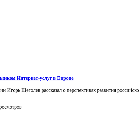
рынком Интернет-услуг в Европе
 Игорь Щёголев рассказал о перспективах развития российской
просмотров