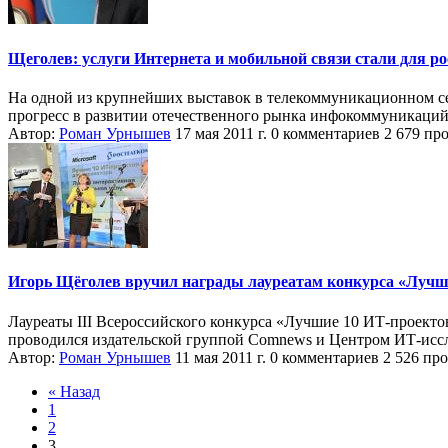
Щеголев: услуги Интернета и мобильной связи стали для р
На одной из крупнейших выставок в телекоммуникационном сек
прогресс в развитии отечественного рынка инфокоммуникаций.
Автор:
Роман Урнышев
17 мая 2011 г.
0 комментариев
2 679 пр
Игорь Щёголев вручил награды лауреатам конкурса «Лучши
Лауреаты III Всероссийского конкурса «Лучшие 10 ИТ-проекто
проводился издательской группой Comnews и Центром ИТ-иссл
Автор:
Роман Урнышев
11 мая 2011 г.
0 комментариев
2 526 пр
« Назад
1
2
3