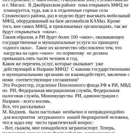
и г. Магасе. В Джейрахском районе пока открывать МФЦ не
планируется, туда, как и в отдаленные горные села
Сунженского района, раз в неделю будет выезжать мобильный
МФЦ, оборудованный на базе автомобиля КАМаз. Кроме
того, вне самих МФЦ, в привлекаемых организациях, так же
будут открываться «окна».
Таким образом, в РИ будет более 100 «окон», оказывающих
государственные и муниципальные услуги по принципу
«одного окна». Такое их количество обусловлено тем, что
нагрузка на одно «окно» по нормативу не должна
превышать пять тысяч человек в год.
Каков же перечень услуг, которые оказывает уже
действующий в Назрани МФЦ? С какими государственными
и муниципальными органами он взаимодействует, заключив с
ними соответствующие соглашения?
Это Росреестер, отделение Пенсионного фонда РФ в РИ, МВД
по РИ, Федеральная миграционная служба, Федеральная
налоговая служба, Минимущества РИ, администрация г.
Назрани - всего восемь.
Все, что рассказывал
М. Кодзоев, было настолько необычно и неправдоподобно
для восприятия затурканного нашей бюрократией человека,
что я задал ему чисто практический вопрос:
- Вот, скажем, мне понадобился загранпаспорт. Теперь,