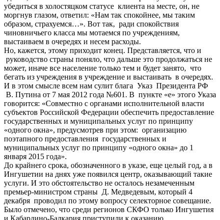
убедиться в холостяцком статусе клиента на месте, он, не
моргнув глазом, ответил: «Нам так спокойнее, мы таким
образом, страхуемся…». Вот так, ради спокойствия
чиновничьего класса мы мотаемся по учреждениям,
выстаиваем в очередях и несем расходы.
Но, кажется, этому приходит конец. Представляется, что и
руководство страны поняло, что дальше это продолжаться не
может, иначе все население только тем и будет занято, что
бегать из учреждения в учреждение и выстаивать в очередях.
И в этом смысле всем нам сулит блага Указ Президента РФ
В. Путина от 7 мая 2012 года №601. В пункте «е» этого Указа
говорится: «Совместно с органами исполнительной власти
субъектов Российской Федерации обеспечить предоставление
государственных и муниципальных услуг по принципу
«одного окна», предусмотрев при этом: организацию
поэтапного предоставления государственных и
муниципальных услуг по принципу «одного окна» до 1
января 2015 года».
До крайнего срока, обозначенного в указе, еще целый год, а в
Ингушетии на днях уже появился центр, оказывающий такие
услуги. И это обстоятельство не осталось незамеченным
премьер-министром страны Д. Медведевым, который 4
декабря проводил по этому вопросу селекторное совещание.
Было отмечено, что среди регионов СКФО только Ингушетия
и Кабардино-Балкария приступили к оказанию