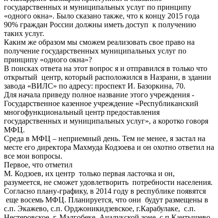
государственных и муниципальных услуг по принципу
«одного окна». Было сказано также, что к концу 2015 года
90% граждан России должны иметь доступ к получению
таких услуг.
Каким же образом мы сможем реализовать свое право на
получение государственных муниципальных услуг по
принципу «одного окна»?
В поисках ответа на этот вопрос я и отправился в только что
открытый центр, который расположился в Назрани, в здании
завода «ВИЛС» по адресу: проспект И. Базоркина, 70.
Для начала приведу полное название этого учреждения -
Государственное казенное учреждение «Республиканский
многофункциональный центр предоставления
государственных и муниципальных услуг», а коротко говоря
МФЦ.
Среда в МФЦ – неприемный день. Тем не менее, я застал на
месте его директора Махмуда Кодзоева и он охотно ответил на
все мои вопросы.
Первое, что отметил
М. Кодзоев, их центр только первая ласточка и он,
разумеется, не сможет удовлетворить потребности населения.
Согласно плану-графику, в 2014 году в республике появятся
еще восемь МФЦ. Планируется, что они будут размещены в
с.п. Экажево, с.п. Орджоникидзевское, г.Карабулаке, с.п.
Нестеровское, г. Малгобеке, Ачалукской зоне, с.п.Кантышево