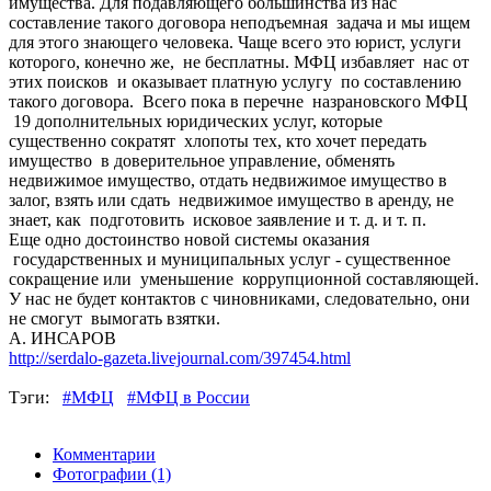
имущества. Для подавляющего большинства из нас
составление такого договора неподъемная задача и мы ищем
для этого знающего человека. Чаще всего это юрист, услуги
которого, конечно же, не бесплатны. МФЦ избавляет нас от
этих поисков и оказывает платную услугу по составлению
такого договора. Всего пока в перечне назрановского МФЦ
19 дополнительных юридических услуг, которые
существенно сократят хлопоты тех, кто хочет передать
имущество в доверительное управление, обменять
недвижимое имущество, отдать недвижимое имущество в
залог, взять или сдать недвижимое имущество в аренду, не
знает, как подготовить исковое заявление и т. д. и т. п.
Еще одно достоинство новой системы оказания
государственных и муниципальных услуг - существенное
сокращение или уменьшение коррупционной составляющей.
У нас не будет контактов с чиновниками, следовательно, они
не смогут вымогать взятки.
А. ИНСАРОВ
http://serdalo-gazeta.livejournal.com/397454.html
Тэги:
#МФЦ
#МФЦ в России
Комментарии
Фотографии
(1)