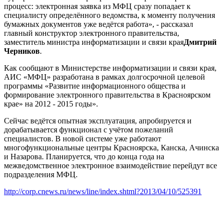
процесс: электронная заявка из МФЦ сразу попадает к
специалисту определённого ведомства, к моменту получения
бумажных документов уже ведётся работа», - рассказал
главный конструктор электронного правительства,
заместитель министра информатизации и связи края
Дмитрий
Черников
.
Как сообщают в Министерстве информатизации и связи края,
АИС «МФЦ» разработана в рамках долгосрочной целевой
программы «Развитие информационного общества и
формирование электронного правительства в Красноярском
крае» на 2012 - 2015 годы».
Сейчас ведётся опытная эксплуатация, апробируется и
дорабатывается функционал с учётом пожеланий
специалистов. В новой системе уже работают
многофункциональные центры Красноярска, Канска, Ачинска
и Назарова. Планируется, что до конца года на
межведомственное электронное взаимодействие перейдут все
подразделения МФЦ.
http://corp.cnews.ru/news/line/index.shtml?2013/04/10/525391