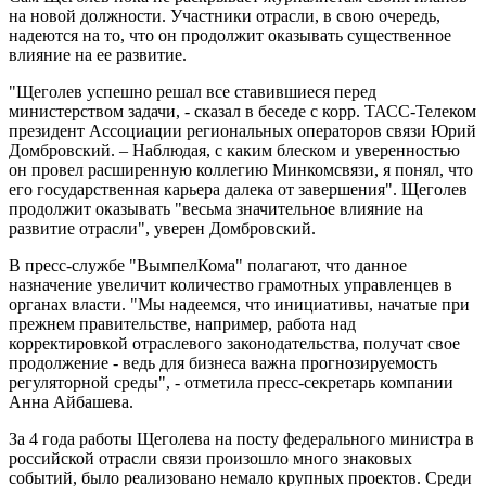
на новой должности. Участники отрасли, в свою очередь,
надеются на то, что он продолжит оказывать существенное
влияние на ее развитие.
"Щеголев успешно решал все ставившиеся перед
министерством задачи, - сказал в беседе с корр. ТАСС-Телеком
президент Ассоциации региональных операторов связи Юрий
Домбровский. – Наблюдая, с каким блеском и уверенностью
он провел расширенную коллегию Минкомсвязи, я понял, что
его государственная карьера далека от завершения". Щеголев
продолжит оказывать "весьма значительное влияние на
развитие отрасли", уверен Домбровский.
В пресс-службе "ВымпелКома" полагают, что данное
назначение увеличит количество грамотных управленцев в
органах власти. "Мы надеемся, что инициативы, начатые при
прежнем правительстве, например, работа над
корректировкой отраслевого законодательства, получат свое
продолжение - ведь для бизнеса важна прогнозируемость
регуляторной среды", - отметила пресс-секретарь компании
Анна Айбашева.
За 4 года работы Щеголева на посту федерального министра в
российской отрасли связи произошло много знаковых
событий, было реализовано немало крупных проектов. Среди