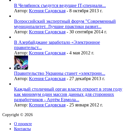
В Челябинск съедутся ведущие IT-специали...
Автор:
Ксения Садовская
-
8 октября 2013 г.
Всероссийский экспертный форум "Современный
муниципалитет. Лучшие практики развит...
Автор:
Ксения Садовская
-
30 сентября 2014 г.
В Азербайджане заработало «Электронное
правительст...
Автор:
Ксения Садовская
-
4 мая 2012 г.
Правительство Украины станет «электронн...
Автор:
Ксения Садовская
-
27 декабря 2013 г.
Каждый столичный орган власти откроет в этом году
как минимум один массив данных для сторонних
разработчиков - Артём Ермола...
Автор:
Ксения Садовская
-
25 января 2012 г.
Copyright © 2026
О проекте
Контакты