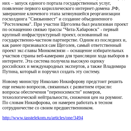
них – запуск единого портала государственных услуг,
появление первого кириллического интернет-домена .РФ,
завершение ключевого этапа затянувшейся реорганизации
госхолдинга "Связьинвест" и создание объединенного
"Ростелекома". При участии Щеголева был реализован проект
по оснащению связью трассы "Чита-Хабаровск" - первый
крупный инфраструктурный проект, основанный на
государственно-частном партнерстве. Одним из последних и,
как ранее признавался сам Щеголев, самый ответственный
проект экс-главы Минкомсвязи – оснащение избирательных
участков страны веб-камерами для трансляции хода выборов в
интернете. Эта система получила высокую оценку
российских и международных экспертов, а также Владимира
Путина, который и поручил создать эту систему.
Новому министру Николаю Никифорову предстоит решить
еще немало вопросов, связанных с развитием отрасли:
вопросы обеспечения "переносимости" номеров,
технологической нейтральности, снижения цен на роуминг.
По словам Никифорова, он намерен работать в тесном
сотрудничестве со своим предшественником.
http://www.tasstelekom.ru/articles/one/3494