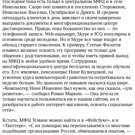
Последние пока есть только в центральном МФЦ и в селе
Никольское. Скоро они появятся в поселениях Сторожевое,
Никольские Выселки, Октябрьское и Дрязги. В среднем
пятнадцать клиентов в день заявляют о своем намерении
выправить документы в многофункциональном центре
дистанционно. Правда, пока большинство из них — по
телефонной записи. Web-massanger, Skype и ICQ популярны в
основном среди молодежи. Но и Skype все чаще входит в
обиход старшего поколения. К примеру, Степан Филатов
изъявил желание освоить эту программу не только для
общения с родственниками, но и чтобы иметь прямой выход
на МФЦ в любое удобное время. Сотрудники
многофункционального центра бесплатно за неделю обучили
его. Его землячке, пенсионерке Нине Кузнецовой, на
усвоение курса компьютерной грамотности потребовалось на
неделю больше. Но диапазон ее навыков оказался куда шире.
«Компьютер Нине Ивановне был нужен, как она сказала, «для
развития», — сообщил Роман Маркин. — Она хотела не
только научиться пользоваться им и нашим сайтом, но и
разобраться в работе интернет-магазинов, освоить социальные
сети».
Кстати, МФЦ Усмани можно найти и в «Фейсбуке», и в
«Твиттере». «С их помощью мы переписываемся со многими
подобными организациями России, обмениваемся опытом, —