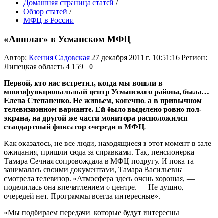
Домашняя страница статей
/
Обзор статей
/
МФЦ в России
«Аншлаг» в Усманском МФЦ
Автор:
Ксения Садовская
27 декабря 2011 г. 10:51:16
Регион:
Липецкая область
4 159
0
Первой, кто нас встретил, когда мы вошли в
многофункциональный центр Усманского района, была…
Елена Степаненко. Не живьем, конечно, а в привычном
телевизионном варианте. Ей было выделено ровно пол-
экрана, на другой же части монитора расположился
стандартный фиксатор очереди в МФЦ.
Как оказалось, не все люди, находящиеся в этот момент в зале
ожидания, пришли сюда за справками. Так, пенсионерка
Тамара Сечная сопровождала в МФЦ подругу. И пока та
занималась своими документами, Тамара Васильевна
смотрела телевизор. «Атмосфера здесь очень хорошая, —
поделилась она впечатлением о центре. — Не душно,
очередей нет. Программы всегда интересные».
«Мы подбираем передачи, которые будут интересны