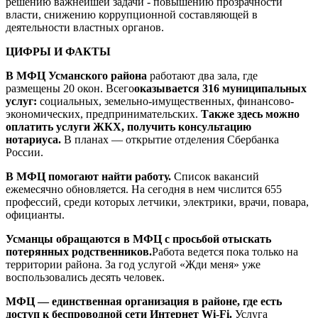
решению важнейшей задачи - повышению прозрачности
власти, снижению коррупционной составляющей в
деятельности властных органов.
ЦИФРЫ И ФАКТЫ
В МФЦ Усманского района
работают два зала, где
размещены 20 окон. Всего
оказывается 316 муниципальных
услуг:
социальных, земельно-имущественных, финансово-
экономических, предпринимательских.
Также здесь можно
оплатить услуги ЖКХ, получить консультацию
нотариуса.
В планах — открытие отделения Сбербанка
России.
В МФЦ помогают найти работу.
Список вакансий
ежемесячно обновляется. На сегодня в нем числится 655
профессий, среди которых летчики, электрики, врачи, повара,
официанты.
Усманцы обращаются в МФЦ с просьбой отыскать
потерянных родственников.
Работа ведется пока только на
территории района. За год услугой «Жди меня» уже
воспользовались десять человек.
МФЦ — единственная организация в районе, где есть
доступ к беспроводной сети Интернет Wi-Fi.
Услуга