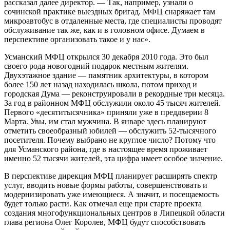
рассказал далее директор. — Так, например, узнали о
сочинской практике выездных бригад. МФЦ снаряжает там
микроавтобус в отдаленные места, где специалисты проводят
обслуживание так же, как и в головном офисе. Думаем в
перспективе организовать такое и у нас».
Усманский МФЦ открылся 30 декабря 2010 года. Это был
своего рода новогодний подарок местным жителям.
Двухэтажное здание — памятник архитектуры, в котором
более 150 лет назад находилась школа, потом приход и
городская Дума — реконструировали в рекордные три месяца.
За год в районном МФЦ обслужили около 45 тысяч жителей.
Первого «десятитысячника» приняли уже в преддверии 8
Марта. Увы, им стал мужчина. В январе здесь планируют
отметить своеобразный юбилей — обслужить 52-тысячного
посетителя. Почему выбрано не круглое число? Потому что
для Усманского района, где в настоящее время проживает
именно 52 тысячи жителей, эта цифра имеет особое значение.
В перспективе дирекция МФЦ планирует расширять спектр
услуг, вводить новые формы работы, совершенствовать и
модернизировать уже имеющиеся. А значит, и посещаемость
будет только расти. Как отмечал еще при старте проекта
создания многофункциональных центров в Липецкой области
глава региона Олег Королев, МФЦ будут способствовать