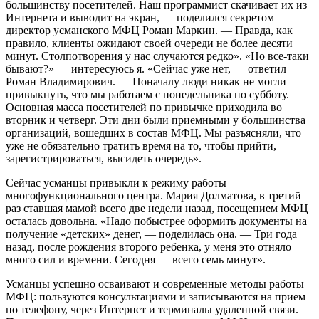
большинству посетителей. Наш программист скачивает их из
Интернета и выводит на экран, — поделился секретом
директор усманского МФЦ Роман Маркин. — Правда, как
правило, клиенты ожидают своей очереди не более десяти
минут. Столпотворения у нас случаются редко». «Но все-таки
бывают?» — интересуюсь я. «Сейчас уже нет, — ответил
Роман Владимирович. — Поначалу люди никак не могли
привыкнуть, что мы работаем с понедельника по субботу.
Основная масса посетителей по привычке приходила во
вторник и четверг. Эти дни были приемными у большинства
организаций, вошедших в состав МФЦ. Мы разъясняли, что
уже не обязательно тратить время на то, чтобы прийти,
зарегистрироваться, высидеть очередь».
Сейчас усманцы привыкли к режиму работы
многофункционального центра. Мария Долматова, в третий
раз ставшая мамой всего две недели назад, посещением МФЦ
осталась довольна. «Надо побыстрее оформить документы на
получение «детских» денег, — поделилась она. — Три года
назад, после рождения второго ребенка, у меня это отняло
много сил и времени. Сегодня — всего семь минут».
Усманцы успешно осваивают и современные методы работы
МФЦ: пользуются консультациями и записываются на прием
по телефону, через Интернет и терминалы удаленной связи.